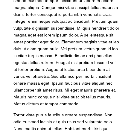
sed do eiusmod tempor incididunt ut labore et dolore
magna aliqua. Congue nisi vitae suscipit tellus mauris a
diam. Tortor consequat id porta nibh venenatis cras.
Integer enim neque volutpat ac tincidunt. Pretium quam
vulputate dignissim suspendisse. Mi quis hendrerit dolor
magna eget est lorem ipsum dolor. A pellentesque sit
amet porttitor eget dolor. Elementum sagittis vitae et leo
duis ut diam quam nulla. Vel pretium lectus quam id leo
in vitae turpis massa. Et sollicitudin ac orci phasellus
egestas tellus rutrum. Feugiat nisl pretium fusce id velit
ut tortor pretium. Augue ut lectus arcu bibendum at
varius vel pharetra. Sed ullamcorper morbi tincidunt
ornare massa eget. Ipsum faucibus vitae aliquet nec
ullamcorper sit amet risus. Mi eget mauris pharetra et.
Mauris nunc congue nisi vitae suscipit tellus mauris.
Metus dictum at tempor commodo.
Tortor vitae purus faucibus ornare suspendisse. Non
odio euismod lacinia at quis risus sed vulputate odio.
Nunc mattis enim ut tellus. Habitant morbi tristique