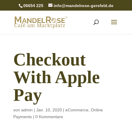
06654 225
info@mandelrose-gersfeld.de
Checkout
With Apple
Pay
von
admin
|
Jan. 10, 2020
|
eCommerce
,
Online
Payments
|
0 Kommentare